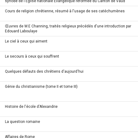
synode de l'Eglise nationale Evangélique réformée du Canton de Vaud
Cours de religion chrétienne, résumé à l'usage de ses catéchumènes
Œuvres de W.E Channing, traités religieux précédés d'une introduction par
Edouard Laboulaye
Le ciel à ceux qui aiment
Le secours à ceux qui souffrent
Quelques défauts des chrétiens d'aujourd'hui
Génie du christianisme (tome II et tome III)
Histoire de l'école d'Alexandrie
La question romaine
Affaires de Rome