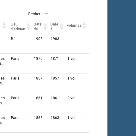
Rechercher:
Lieu
Date
Date
volumes
d'édition
de
à
Lieu
Date
Date
volumes
Bâle
1903
1903
d'édition
de
à
des
Paris
1870
1871
1 vol.
s,
des
Paris
1857
1857
1 vol.
s,
des
Paris
1861
1861
3 vol.
s,
des
Paris
1863
1863
1 vol.
s,