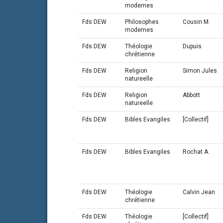
modernes
Fds DEW
Philosophes
Cousin M.
modernes
Fds DEW
Théologie
Dupuis
chrétienne
Fds DEW
Religion
Simon Jules
natureelle
Fds DEW
Religion
Abbott
natureelle
Fds DEW
Bibles Evangiles
[Collectif]
Fds DEW
Bibles Evangiles
Rochat A.
Fds DEW
Théologie
Calvin Jean
chrétienne
Fds DEW
Théologie
[Collectif]