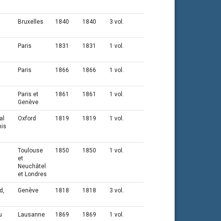
Bruxelles
1840
1840
3 vol.
Paris
1831
1831
1 vol.
Paris
1866
1866
1 vol.
Paris et
1861
1861
1 vol.
Genève
al
Oxford
1819
1819
1 vol.
his
Toulouse
1850
1850
1 vol.
et
Neuchâtel
et Londres
d,
Genève
1818
1818
3 vol.
u
Lausanne
1869
1869
1 vol.