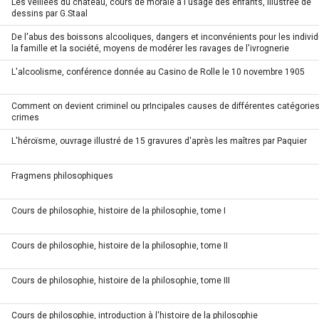
Les veillées du château, cours de morale à l'usage des enfants, illustrée de
dessins par G.Staal
De l'abus des boissons alcooliques, dangers et inconvénients pour les individ
la famille et la société, moyens de modérer les ravages de l'ivrognerie
L'alcoolisme, conférence donnée au Casino de Rolle le 10 novembre 1905
Comment on devient criminel ou prIncipales causes de différentes catégorie
crimes
L'héroïsme, ouvrage illustré de 15 gravures d'après les maîtres par Paquier
Fragmens philosophiques
Cours de philosophie, histoire de la philosophie, tome I
Cours de philosophie, histoire de la philosophie, tome II
Cours de philosophie, histoire de la philosophie, tome III
Cours de philosophie, introduction à l'histoire de la philosophie