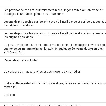
Les psychonévroses et leur traitement moral, leçons faites à l'université de
Berne par le Dr Dubois, préface du Dr Dejerine
Leçons de philosophie sur les principes de l'intelligence et sur les causes et 
les origines des idées
Leçons de philosophie sur les principes de l'intelligence et sur les causes et 
les origines des idées
Du goût considéré sous ses faces diverses et dans ses rapports avec la soci
pastiches ou imitations libres du style de quelques écrivains du XVIIème et
XVIIIème siècle
L'éducation de la volonté
Du danger des mauvais livres et des moyens d'y remédier
Histoire littéraire de l'éducation morale et religieuse en France et dans la sui
romande
Cariteas