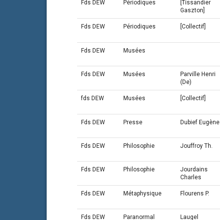
Fds DEW
Périodiques
[Tissandier
Gaszton]
Fds DEW
Périodiques
[Collectif]
Fds DEW
Musées
Fds DEW
Musées
Parville Henri
(De)
fds DEW
Musées
[Collectif]
Fds DEW
Presse
Dubief Eugène
Fds DEW
Philosophie
Jouffroy Th.
Fds DEW
Philosophie
Jourdains
Charles
Fds DEW
Métaphysique
Flourens P.
Fds DEW
Paranormal
Laugel