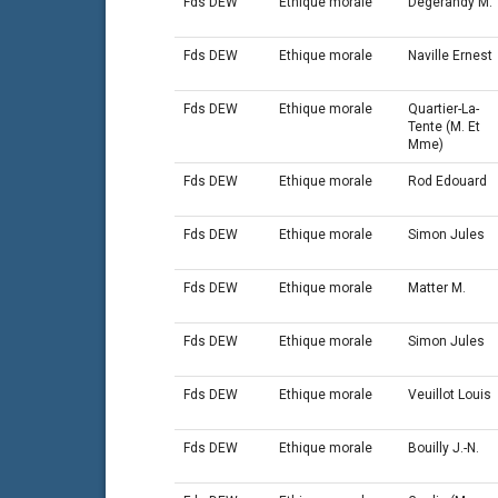
Fds DEW
Ethique morale
Degerandy M.
Fds DEW
Ethique morale
Naville Ernest
Fds DEW
Ethique morale
Quartier-La-
Tente (M. Et
Mme)
Fds DEW
Ethique morale
Rod Edouard
Fds DEW
Ethique morale
Simon Jules
Fds DEW
Ethique morale
Matter M.
Fds DEW
Ethique morale
Simon Jules
Fds DEW
Ethique morale
Veuillot Louis
Fds DEW
Ethique morale
Bouilly J.-N.