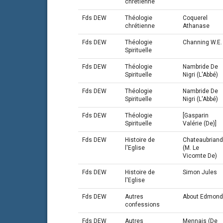
chrétienne
Fds DEW
Théologie
Coquerel
chrétienne
Athanase
Fds DEW
Théologie
Channing W.E.
Spirituelle
Fds DEW
Théologie
Nambride De
Spirituelle
Nigri (L'Abbé)
Fds DEW
Théologie
Nambride De
Spirituelle
Nigri (L'Abbé)
Fds DEW
Théologie
[Gasparin
Spirituelle
Valérie (De)]
Fds DEW
Histoire de
Chateaubriand
l'Eglise
(M. Le
Vicomte De)
Fds DEW
Histoire de
Simon Jules
l'Eglise
Fds DEW
Autres
About Edmond
confessions
Fds DEW
Autres
Mennais (De