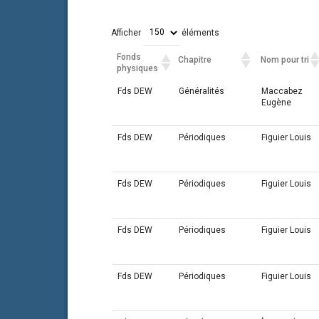
Afficher
éléments
Fonds
Chapitre
Nom pour tri
physiques
Fonds
Chapitre
Nom pour tri
Fds DEW
Généralités
Maccabez
physiques
Eugène
Fds DEW
Périodiques
Figuier Louis
Fds DEW
Périodiques
Figuier Louis
Fds DEW
Périodiques
Figuier Louis
Fds DEW
Périodiques
Figuier Louis