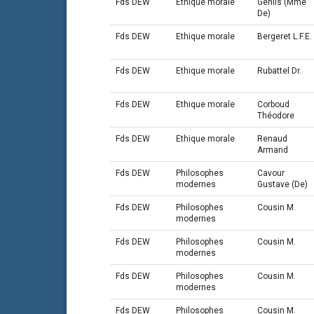
Fds DEW
Ethique morale
Genlis (Mme
De)
Fds DEW
Ethique morale
Bergeret L.F.E.
Fds DEW
Ethique morale
Rubattel Dr.
Fds DEW
Ethique morale
Corboud
Théodore
Fds DEW
Ethique morale
Renaud
Armand
Fds DEW
Philosophes
Cavour
modernes
Gustave (De)
Fds DEW
Philosophes
Cousin M.
modernes
Fds DEW
Philosophes
Cousin M.
modernes
Fds DEW
Philosophes
Cousin M.
modernes
Fds DEW
Philosophes
Cousin M.